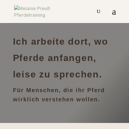
Ich arbeite dort, wo
Pferde anfangen,
leise zu sprechen.
Für Menschen, die ihr Pferd
wirklich verstehen wollen.